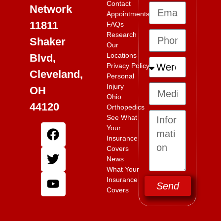
Contact
Network
Appointments
11811
FAQs
Research
Shaker
Our
Locations
Blvd,
Privacy Policy
Cleveland,
Personal
Injury
OH
Ohio
44120
Orthopedics
See What
Your
Insurance
Covers
News
What Your
Insurance
Send
Covers