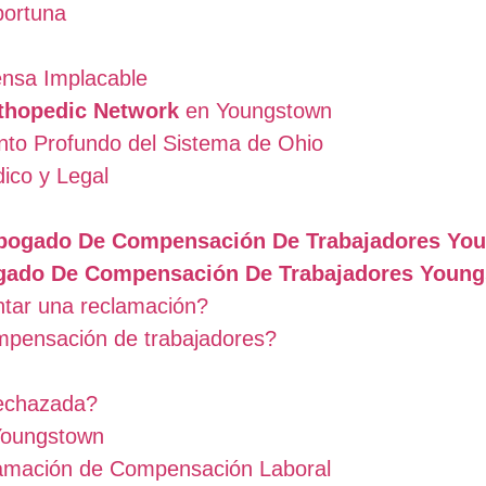
portuna
ensa Implacable
thopedic Network
en Youngstown
ento Profundo del Sistema de Ohio
ico y Legal
bogado De Compensación De Trabajadores Yo
ado De Compensación De Trabajadores Youn
ntar una reclamación?
ompensación de trabajadores?
rechazada?
 Youngstown
amación de Compensación Laboral