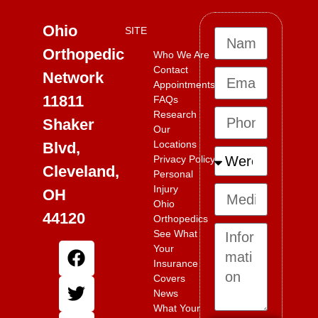
Ohio
SITE
Orthopedic
Who We Are
Contact
Network
Appointments
11811
FAQs
Research
Shaker
Our
Locations
Blvd,
Privacy Policy
Cleveland,
Personal
Injury
OH
Ohio
44120
Orthopedics
See What
Your
Insurance
Covers
News
What Your